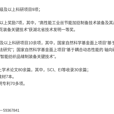
级及以上科研项目9项
；
及以上奖励7项
，其中，“高性能工业丝节能加捻制备技术装备及其
花装备关键技术”获湖北省技术发明一等奖。
级及以上科研项目10
余
项
，其中，国家自然科学基金面上项目“基
法研究”；国家自然科学基金面上项目“基于耦合动态性能的 轴向
“智能纺织品缝制装备关键技术”。
上学术论文80
余
篇，
其中，
SCI、EI等收录
3
0
余
篇；
教材7本。
明专利7
0
多项。
59367841